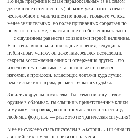
Но ведь презрение к славе парадоксальным (а на самом
деле вполне естественным) образом уживалось в нем с
честолюбием и удивлением по поводу громкого успеха
менее значительных, но более признанных собратьев по
перу, точно так же, как сомнение в собственном таланте
— с ощущением равенства со звездами первой величины.
Его всегда волновали подводные течения, ведущие к
публичному успеху, он даже намеревался исследовать
секреты восхождения одних и отвержения других. Это
извечная тема: как самые талантливые становятся
изгоями, а пройдохи, владеющие локтями куда лучше,
чем кистью или пером, решают-рушат их судьбы.
Зависть к другим писателям! Ты всеми покинут, твое
оружие в обломках, ты слышишь приветственные клики
и музыку, сопровождающие триумфальную колесницу
любимца фортуны, — разве это не трагическая ситуация?
Мне не суждено стать писателем в Австрии… Ни одна из
австрийских земель не притязает на меня.