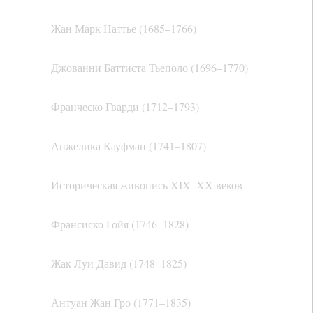
Жан Марк Наттье (1685–1766)
Джованни Баттиста Тьеполо (1696–1770)
Франческо Гварди (1712–1793)
Анжелика Кауфман (1741–1807)
Историческая живопись XIX–XX веков
Франсиско Гойя (1746–1828)
Жак Луи Давид (1748–1825)
Антуан Жан Гро (1771–1835)