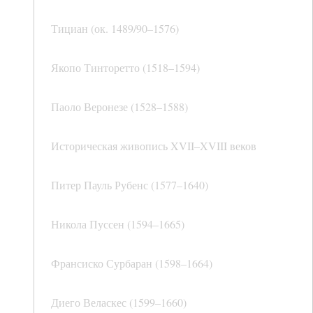
Тициан (ок. 1489/90–1576)
Якопо Тинторетто (1518–1594)
Паоло Веронезе (1528–1588)
Историческая живопись XVII–XVIII веков
Питер Пауль Рубенс (1577–1640)
Никола Пуссен (1594–1665)
Франсиско Сурбаран (1598–1664)
Диего Веласкес (1599–1660)