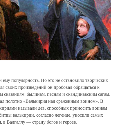
 ему популярность. Но это не остановило творческих
ля своих произведений он пробовал обращаться к
м сказаниям, былинам, песням и скандинавским сагам.
сал полотно «Валькирия над сраженным воином». В
ькириями называли дев, способных приносить воинам
битвы валькирии, согласно легенде, уносили самых
, в Валгаллу — страну богов и героев.