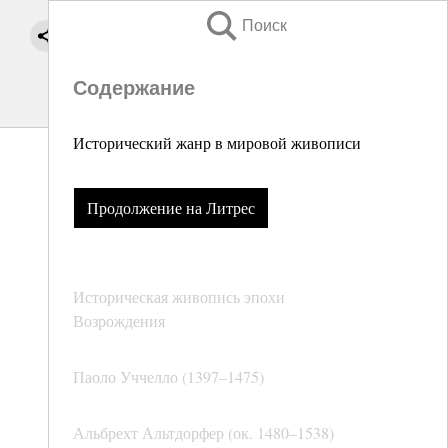
Поиск
Содержание
Исторический жанр в мировой живописи
Продолжение на Литрес
Историческая живопись эпохи
Возрождения
Паоло Уччелло (1397–1475)
Альбрехт Альтдорфер (ок. 1480–1538)