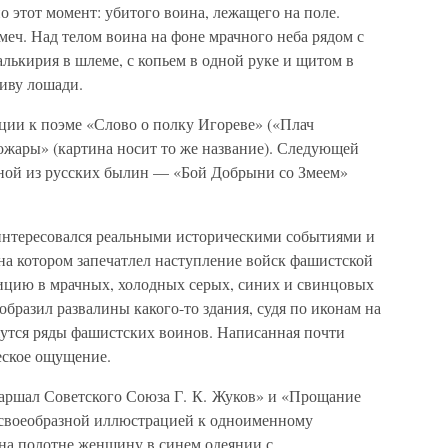
 этот момент: убитого воина, лежащего на поле.
меч. Над телом воина на фоне мрачного неба рядом с
лькирия в шлеме, с копьем в одной руке и щитом в
риву лошади.
ции к поэме «Слово о полку Игореве» («Плач
пожары» (картина носит то же название). Следующей
одной из русских былин — «Бой Добрыни со Змеем»
интересовался реальными историческими событиями и
на котором запечатлел наступление войск фашистской
ицию в мрачных, холодных серых, синих и свинцовых
зобразил развалины какого-то здания, судя по иконам на
утся ряды фашистских воинов. Написанная почти
еское ощущение.
Маршал Советского Союза Г. К. Жуков» и «Прощание
я своеобразной иллюстрацией к одноименному
на полотне женщину в синем одеянии с