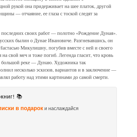
дной рукой она придерживает на шее платок, другой
щины — отчаяние, ее глаза с тоской следят за
з последних своих работ — полотно «Рождение Дуная».
русских былин о Дунае Ивановиче. Разгневавшись, он
Настасью Микулишну, погубив вместе с ней и своего
 на свой меч и тоже погиб. Легенда гласит, что кровь
й большой реке — Дунаю. Художника так
ыполнил несколько эскизов, вариантов и в заключение —
авлял работу над этими картинами до самой смерти.
книг! 📚
писки в подарок
и наслаждайся