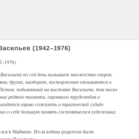
Васильев (1942–1976)
2–1976)
Васильева по сей день вызывает множество споров.
ком, другие, наоборот, восторженно отзываются о
Леонов, побывавший на выставке Васильева, так писал
ение редкого таланта, огромного трудолюбия и
иходится горько сожалеть о трагической судьбе
вил о себе большую память состоявшегося художника,
лся в Майкопе. Из-за войны родители были
селок Васильево.