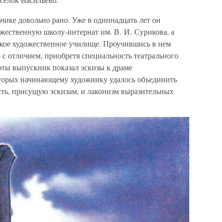
чике довольно рано. Уже в одиннадцать лет он
ественную школу-интернат им. В. И. Сурикова, а
нское художественное училище. Проучившись в нем
о с отличием, приобретя специальность театрального
оты выпускник показал эскизы к драме
оторых начинающему художнику удалось объединить
сть, присущую эскизам, и лаконизм выразительных