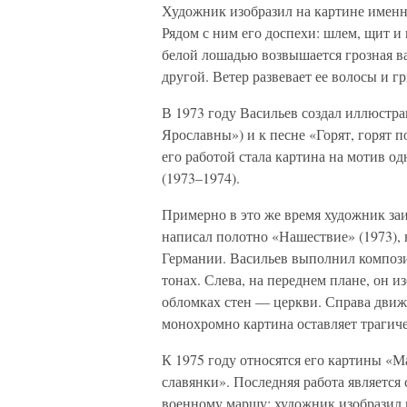
Художник изобразил на картине именно
Рядом с ним его доспехи: шлем, щит и 
белой лошадью возвышается грозная ва
другой. Ветер развевает ее волосы и г
В 1973 году Васильев создал иллюстра
Ярославны») и к песне «Горят, горят 
его работой стала картина на мотив 
(1973–1974).
Примерно в это же время художник за
написал полотно «Нашествие» (1973), 
Германии. Васильев выполнил композ
тонах. Слева, на переднем плане, он и
обломках стен — церкви. Справа движ
монохромно картина оставляет трагич
К 1975 году относятся его картины «
славянки». Последняя работа являетс
военному маршу: художник изобразил 