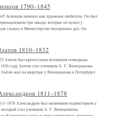
ленцов 1790–1845
45 Зеленцов начинал как художник-любитель. Он был
 принадлежали три завода, которые он купил у
нцов служил в Министерстве внутренних дел. Он
Златов 1810–1832
832 Златов был крепостным человеком помещицы
 1826 году Златов стал учеником А. Г. Венецианова,
 Златов жил на квартире у Венецианова в Петербурге
Александров 1811–1878
811–1878 Александров был мальчиком-подмастерьем у
 который стал учеником А. Г. Венецианова.
ьки Кашинского уезда в семье крепостных дворовых