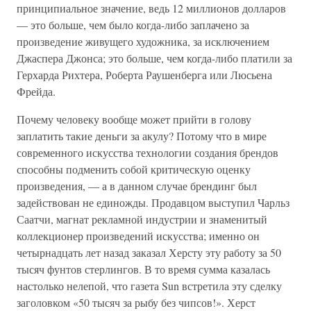
принципиальное значение, ведь 12 миллионов долларов
— это больше, чем было когда-либо заплачено за
произведение живущего художника, за исключением
Джаспера Джонса; это больше, чем когда-либо платили за
Герхарда Рихтера, Роберта Раушенберга или Люсьена
Фрейда.
Почему человеку вообще может прийти в голову
заплатить такие деньги за акулу? Потому что в мире
современного искусства технологии создания брендов
способны подменить собой критическую оценку
произведения, — а в данном случае брендинг был
задействован не единожды. Продавцом выступил Чарльз
Саатчи, магнат рекламной индустрии и знаменитый
коллекционер произведений искусства; именно он
четырнадцать лет назад заказал Херсту эту работу за 50
тысяч фунтов стерлингов. В то время сумма казалась
настолько нелепой, что газета Sun встретила эту сделку
заголовком «50 тысяч за рыбу без чипсов!». Херст