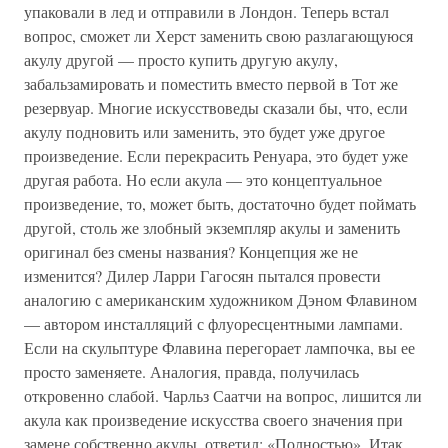
упаковали в лед и отправили в Лондон. Теперь встал
вопрос, сможет ли Херст заменить свою разлагающуюся
акулу другой — просто купить другую акулу,
забальзамировать и поместить вместо первой в Тот же
резервуар. Многие искусствоведы сказали бы, что, если
акулу подновить или заменить, это будет уже другое
произведение. Если перекрасить Ренуара, это будет уже
другая работа. Но если акула — это концептуальное
произведение, то, может быть, достаточно будет поймать
другой, столь же злобный экземпляр акулы и заменить
оригинал без смены названия? Концепция же не
изменится? Дилер Ларри Гагосян пытался провести
аналогию с американским художником Дэном Флавином
— автором инсталляций с флуоресцентными лампами.
Если на скульптуре Флавина перегорает лампочка, вы ее
просто заменяете. Аналогия, правда, получилась
откровенно слабой. Чарльз Саатчи на вопрос, лишится ли
акула как произведение искусства своего значения при
замене собственно акулы, ответил: «Полностью». Итак,