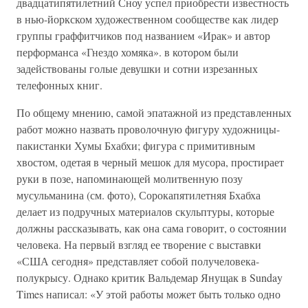
двадцатипятилетний Сноу успел приобрести известность
в нью-йоркском художественном сообществе как лидер
группы граффитчиков под названием «Ирак» и автор
перформанса «Гнездо хомяка». в котором были
задействованы голые девушки и сотни изрезанных
телефонных книг.
По общему мнению, самой эпатажной из представленных
работ можно назвать проволочную фигуру художницы-
пакистанки Хумы Бхабхи; фигура с примитивным
хвостом, одетая в черный мешок для мусора, простирает
руки в позе, напоминающей молитвенную позу
мусульманина (см. фото), Сорокапятилетняя Бхабха
делает из подручных материалов скульптуры, которые
должны рассказывать, как она сама говорит, о состоянии
человека. На первый взгляд ее творение с выставки
«США сегодня» представляет собой получеловека-
полукрысу. Однако критик Вальдемар Янущак в Sunday
Times написал: «У этой работы может быть только одно