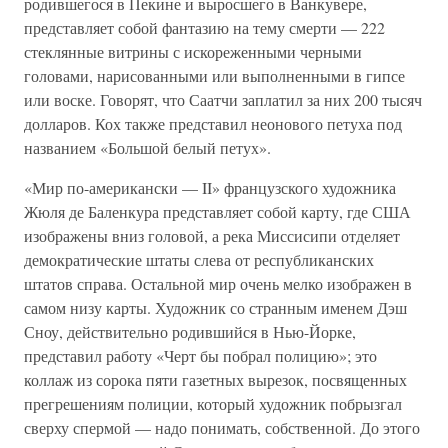
родившегося в Пекине и выросшего в Ванкувере,
представляет собой фантазию на тему смерти — 222
стеклянные витрины с искореженными черными
головами, нарисованными или выполненными в гипсе
или воске. Говорят, что Саатчи заплатил за них 200 тысяч
долларов. Кох также представил неонового петуха под
названием «Большой белый петух».
«Мир по-американски — II» французского художника
Жюля де Баленкура представляет собой карту, где США
изображены вниз головой, а река Миссисипи отделяет
демократические штаты слева от республиканских
штатов справа. Остальной мир очень мелко изображен в
самом низу карты. Художник со странным именем Дэш
Сноу, действительно родившийся в Нью-Йорке,
представил работу «Черт бы побрал полицию»; это
коллаж из сорока пяти газетных вырезок, посвященных
прегрешениям полиции, который художник побрызгал
сверху спермой — надо понимать, собственной. До этого