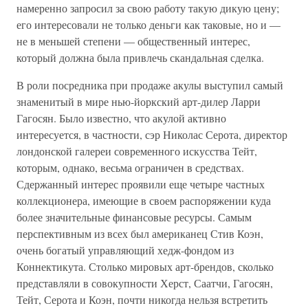
намеренно запросил за свою работу такую дикую цену;
его интересовали не только деньги как таковые, но и —
не в меньшей степени — общественный интерес,
который должна была привлечь скандальная сделка.
В роли посредника при продаже акулы выступил самый
знаменитый в мире нью-йоркский арт-дилер Ларри
Гагосян. Было известно, что акулой активно
интересуется, в частности, сэр Николас Серота, директор
лондонской галереи современного искусства Тейт,
которым, однако, весьма ограничен в средствах.
Сдержанный интерес проявили еще четыре частных
коллекционера, имеющие в своем распоряжении куда
более значительные финансовые ресурсы. Самым
перспективным из всех был американец Стив Коэн,
очень богатый управляющий хедж-фондом из
Коннектикута. Столько мировых арт-брендов, сколько
представляли в совокупности Херст, Саатчи, Гагосян,
Тейт, Серота и Коэн, почти никогда нельзя встретить