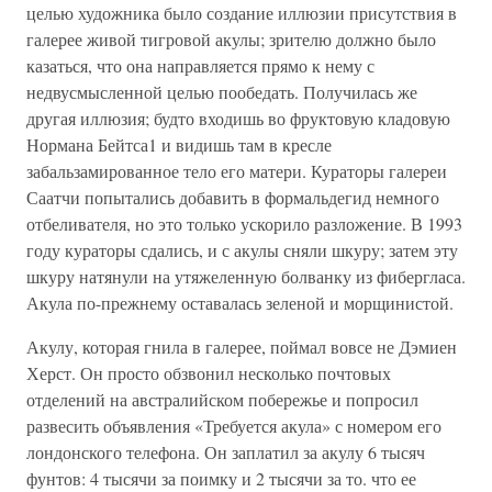
целью художника было создание иллюзии присутствия в
галерее живой тигровой акулы; зрителю должно было
казаться, что она направляется прямо к нему с
недвусмысленной целью пообедать. Получилась же
другая иллюзия; будто входишь во фруктовую кладовую
Нормана Бейтса1 и видишь там в кресле
забальзамированное тело его матери. Кураторы галереи
Саатчи попытались добавить в формальдегид немного
отбеливателя, но это только ускорило разложение. В 1993
году кураторы сдались, и с акулы сняли шкуру; затем эту
шкуру натянули на утяжеленную болванку из фибергласа.
Акула по-прежнему оставалась зеленой и морщинистой.
Акулу, которая гнила в галерее, поймал вовсе не Дэмиен
Херст. Он просто обзвонил несколько почтовых
отделений на австралийском побережье и попросил
развесить объявления «Требуется акула» с номером его
лондонского телефона. Он заплатил за акулу 6 тысяч
фунтов: 4 тысячи за поимку и 2 тысячи за то. что ее