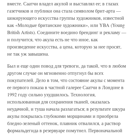
вместе. Саатчи владел акулой и выставлял ее; в глазах
газетчиков и публики она стала символом брит-арта —
шокирующего искусства группы художников, известной
как «Молодые британские художники», или YBA (Young
British Artists). Соедините воедино брендинг и рекламу —
и получится, что акула есть не что иное, как
произведение искусства, а цена, которую за нее просят,
не так уж завышена.
Был и еще один повод для тревоги, да такой, что в любом
другом случае он мгновенно отпугнул бы всех
покупателей. Дело в том, что состояние акулы с момента
ее первого показа в частной галерее Саатчи в Лондоне в
1992 году сильно ухудшилось. Технология,
использованная для сохранения тканей, оказалась
неудачной, и туша начала разлагаться; в результате шкура
акулы покрылась глубокими морщинами и приобрела
бледно-зеленый оттенок, плавник отвалился, а раствор
формальдегида в резервуаре помутнел. Первоначальной