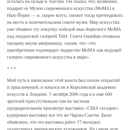
осталась на складе в Англии. Он сказал, что, возможно,
подарит ее Музею современного искусства (MoMA) в
Нью-Йорке — и, скорее всего, сможет тогда претендовать
на место в попечительском совете музея. Мир искусства
уже объявил эту покупку победой нью-йоркского MoMA
над лондонской галереей Тейт. Газета Guardian оплакала
продажу акулы американцу, сказав, что «это
приобретение подтвердит лидерство MoMA как ведущей
галереи современного искусства в мире».
* * *
Мой путь к написанию этой книги был полон открытий
и приключений, и начался он в Королевской академии
искусств в Лондоне. 5 октября 2006 года я и еще 600
зрителей присутствовали там на частном
предварительном просмотре выставки «США сегодня»;
курировал выставку все тот же Чарльз Саатчи. Было
объявлено, что это выставка работ 37 молодых
талантливых американских художников. На самом деле