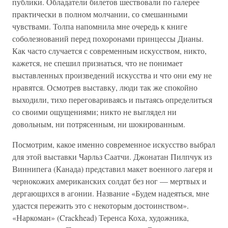
публики. Обладатели билетов шествовали по галерее
практически в полном молчании, со смешанными
чувствами. Толпа напомнила мне очередь к книге
соболезнований перед похоронами принцессы Дианы.
Как часто случается с современным искусством, никто,
кажется, не спешил признаться, что не понимает
выставленных произведений искусства и что они ему не
нравятся. Осмотрев выставку, люди так же спокойно
выходили, тихо переговариваясь и пытаясь определиться
со своими ощущениями; никто не выглядел ни
довольным, ни потрясенным, ни шокированным.
Посмотрим, какое именно современное искусство выбрал
для этой выставки Чарльз Саатчи. Джонатан Пилпчук из
Виннипега (Канада) представил макет военного лагеря и
чернокожих американских солдат без ног — мертвых и
дергающихся в агонии. Название «Будем надеяться, мне
удастся пережить это с некоторым достоинством».
«Наркоман» (Crackhead) Теренса Коха, художника,