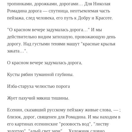
тропинками, дорожками, дорогами… Для Николая
Ромадина дорога — спутница, неотъемлемая часть
пейзажа, след человека, его путь к Добру и Красоте.
"О красном вечере задумалась дорога…" И мы
действительно видим затихшую, провожающую день
дорогу. Над густыми тенями машут "красные крылья
заката…".
О красном вечере задумалась дорога,
Кусты рябин туманной глубины.
Изба-старуха челюстью порога
Жует пахучий мякиш тишины.
Есенин, сказавший русскому пейзажу живые слова, — ;
близок, дорог, священен для Ромадина. И мы находим в
его картинах есенинские "розовость вод", "листву
золотую", "алый свет зари"… Художник словно