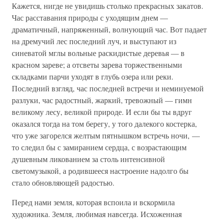
Кажется, нигде не увидишь столько прекрасных закатов.
Час расставания природы с уходящим днем —
драматичный, напряженный, волнующий час. Вот падает
на дремучий лес последний луч, и выступают из
синеватой мглы вольные раскидистые деревья — в
красном зареве; а отсветы зарева торжественными
складками парчи уходят в глубь озера или реки.
Последний взгляд, час последней встречи и неминуемой
разлуки, час радостный, жаркий, тревожный — гимн
великому лесу, великой природе. И если бы ты вдруг
оказался тогда на том берегу, у того далекого костерка,
что уже загорелся желтым пятнышком встречь ночи, —
то следил бы с замиранием сердца, с возрастающим
душевным ликованием за столь интенсивной
светомузыкой, а родившееся настроение надолго бы
стало обновляющей радостью.
Перед нами земля, которая вспоила и вскормила
художника. Земля, любимая навсегда. Исхоженная