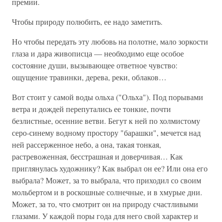
премии.
Чтобы природу полюбить, ее надо заметить.
Но чтобы передать эту любовь на полотне, мало зоркости
глаза и дара живописца — необходимо еще особое
состояние души, вызывающее ответное чувство:
ощущение травинки, дерева, реки, облаков…
Вот стоит у самой воды ольха ("Ольха"). Под порывами
ветра и дождей перепутались ее тонкие, почти
безлистные, осенние ветви. Бегут к ней по холмистому
серо-синему водному простору "барашки", мечется над
ней рассерженное небо, а она, такая тонкая,
растревоженная, бесстрашная и доверчивая… Как
приглянулась художнику? Как выбрал он ее? Или она его
выбрала? Может, за то выбрала, что приходил со своим
мольбертом и в роскошные солнечные, и в хмурые дни.
Может, за то, что смотрит он на природу счастливыми
глазами. У каждой поры года для него свой характер и