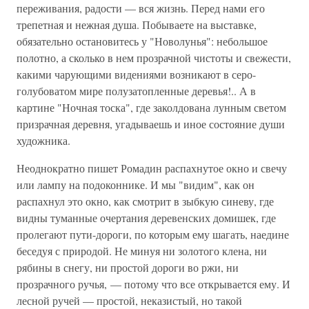
переживания, радости — вся жизнь. Перед нами его
трепетная и нежная душа. Побываете на выставке,
обязательно остановитесь у "Новолунья": небольшое
полотно, а сколько в нем прозрачной чистоты и свежести,
какими чарующими видениями возникают в серо-
голубоватом мире полузатопленные деревья!.. А в
картине "Ночная тоска", где заколдована лунным светом
призрачная деревня, угадываешь и иное состояние души
художника.
Неоднократно пишет Ромадин распахнутое окно и свечу
или лампу на подоконнике. И мы "видим", как он
распахнул это окно, как смотрит в зыбкую синеву, где
видны туманные очертания деревенских домишек, где
пролегают пути-дороги, по которым ему шагать, наедине
беседуя с природой. Не минуя ни золотого клена, ни
рябины в снегу, ни простой дороги во ржи, ни
прозрачного ручья, — потому что все открывается ему. И
лесной ручей — простой, неказистый, но такой