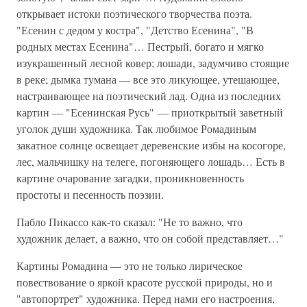
открывает истоки поэтического творчества поэта.
"Есенин с дедом у костра", "Детство Есенина", "В
родных местах Есенина"… Пестрый, богато и мягко
изукрашенный лесной ковер; лошади, задумчиво стоящие
в реке; дымка тумана — все это ликующее, утешающее,
настраивающее на поэтический лад. Одна из последних
картин — "Есенинская Русь" — приоткрытый заветный
уголок души художника. Так любимое Ромадиным
закатное солнце освещает деревенские избы на косогоре,
лес, мальчишку на телеге, погоняющего лошадь… Есть в
картине очарование загадки, проникновенность
простоты и песенность поэзии.
Пабло Пикассо как-то сказал: "Не то важно, что
художник делает, а важно, что он собой представляет…"
Картины Ромадина — это не только лирическое
повествование о яркой красоте русской природы, но и
"автопортрет" художника. Перед нами его настроения,