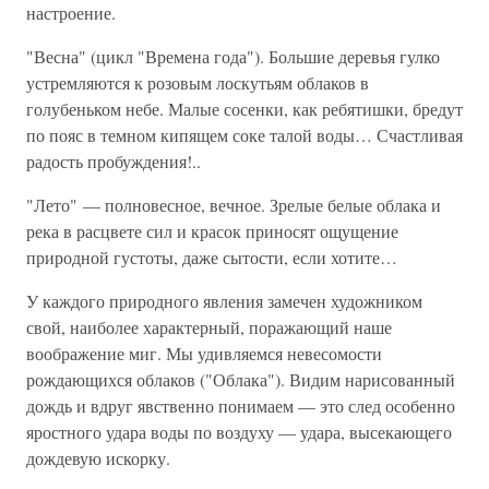
настроение.
"Весна" (цикл "Времена года"). Большие деревья гулко
устремляются к розовым лоскутьям облаков в
голубеньком небе. Малые сосенки, как ребятишки, бредут
по пояс в темном кипящем соке талой воды… Счастливая
радость пробуждения!..
"Лето" — полновесное, вечное. Зрелые белые облака и
река в расцвете сил и красок приносят ощущение
природной густоты, даже сытости, если хотите…
У каждого природного явления замечен художником
свой, наиболее характерный, поражающий наше
воображение миг. Мы удивляемся невесомости
рождающихся облаков ("Облака"). Видим нарисованный
дождь и вдруг явственно понимаем — это след особенно
яростного удара воды по воздуху — удара, высекающего
дождевую искорку.