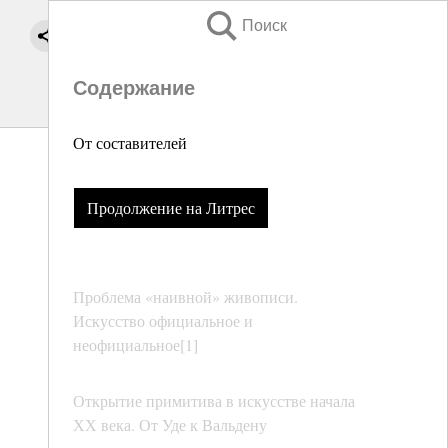
Поиск
Содержание
От составителей
Продолжение на Литрес
Проблема «наивной» живописи.
Искусство официальное и
неофициальное[1]
Открытие примитива в искусстве начала
ХХ века. От Уде к Вальдену