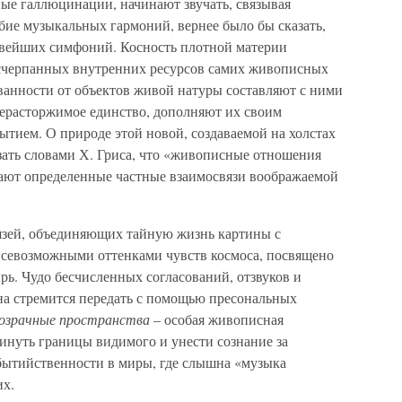
вые галлюцинации, начинают звучать, связывая
бие музыкальных гармоний, вернее было бы сказать,
овейших симфоний. Косность плотной материи
исчерпанных внутренних ресурсов самих живописных
ванности от объектов живой натуры составляют с ними
ерасторжимое единство, дополняют их своим
тием. О природе этой новой, создаваемой на холстах
зать словами Х. Гриса, что «живописные отношения
ют определенные частные взаимосвязи воображаемой
язей, объединяющих тайную жизнь картины с
всевозможными оттенками чувств космоса, посвящено
рь. Чудо бесчисленных согласований, отзвуков и
на стремится передать с помощью пресональных
озрачные пространства
– особая живописная
инуть границы видимого и унести сознание за
бытийственности в миры, где слышна «музыка
их.