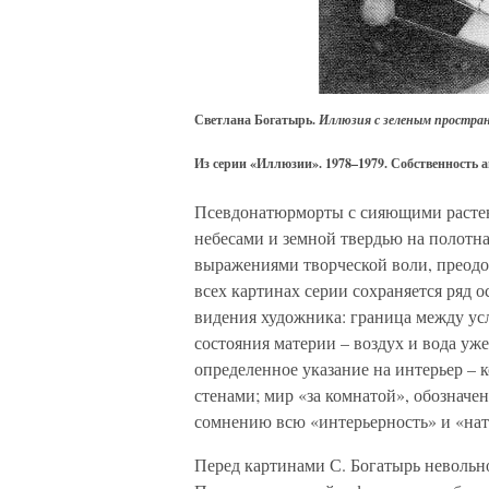
Светлана Богатырь.
Иллюзия с зеленым простра
Из серии «Иллюзии». 1978–1979. Собственность 
Псевдонатюрморты с сияющими растен
небесами и земной твердью на полотн
выражениями творческой воли, преодо
всех картинах серии сохраняется ряд 
видения художника: граница между ус
состояния материи – воздух и вода уж
определенное указание на интерьер –
стенами; мир «за комнатой», обознач
сомнению всю «интерьерность» и «на
Перед картинами С. Богатырь неволь