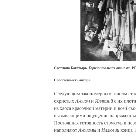
Светлана Богатырь.
Горизонтальная аксиома
. 19
Собственность автора
Следующим закономерным этапом стало
охристых
Аксиом
и
Иллюзий
с их плот
из хаоса красочной материи и всей с
вызывающими ощущение напряженных 
Постоянная готовность структур к пе
наполняют
Аксиомы
и
Иллюзии
конца 1