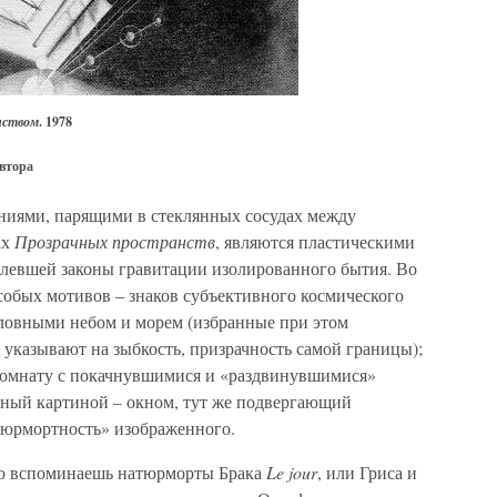
нством
. 1978
автора
иями, парящими в стеклянных сосудах между
ах
Прозрачных пространств
, являются пластическими
левшей законы гравитации изолированного бытия. Во
особых мотивов – знаков субъективного космического
ловными небом и морем (избранные при этом
е указывают на зыбкость, призрачность самой границы);
 комнату с покачнувшимися и «раздвинувшимися»
енный картиной – окном, тут же подвергающий
тюрмортность» изображенного.
но вспоминаешь натюрморты Брака
Le jour
, или Гриса и