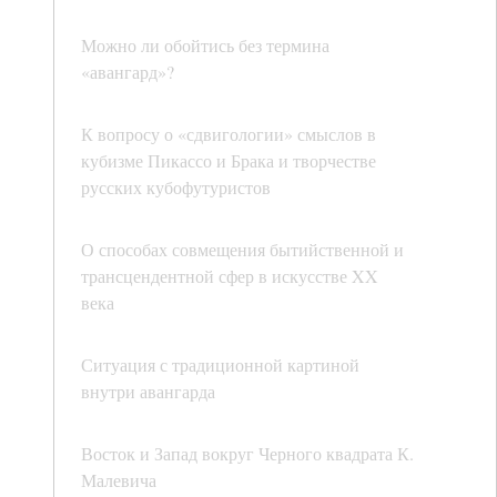
Можно ли обойтись без термина
«авангард»?
К вопросу о «сдвигологии» смыслов в
кубизме Пикассо и Брака и творчестве
русских кубофутуристов
О способах совмещения бытийственной и
трансцендентной сфер в искусстве XX
века
Ситуация с традиционной картиной
внутри авангарда
Восток и Запад вокруг Черного квадрата К.
Малевича