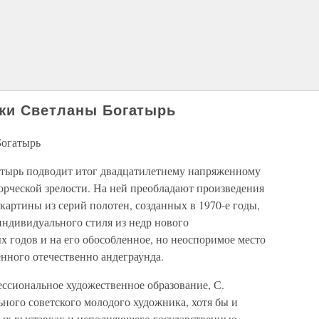
ажи Светланы Богатырь
Богатырь
атырь подводит итог двадцатилетнему напряженному
орческой зрелости. На ней преобладают произведения
 картины из серий полотен, созданных в 1970-е годы,
ндивидуального стиля из недр нового
 годов и на его обособленное, но неоспоримое место
енного отечественно андеграунда.
ссиональное художественное образование, С.
ного советского молодого художника, хотя бы и
вых выставках и исполняющего государственные