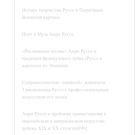
Истоки творчества Руссо и Пиросмани.
Вотивная картина
Поэт и Муза Анри Руссо
«Рисованные поэмы» Анри Руссо и
традиция французского лубка (Руссо и
картинки из Эпиналя)
Соприкосновение «наивной» живописи
Таможенника Руссо с профессиональным
искусством его эпохи
Анри Руссо и проблема примитивизма в
европейском и американском искусстве
рубежа XIX и ХХ столетий[99]