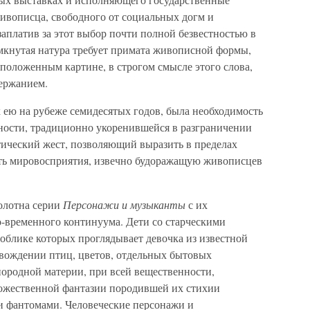
живописца, свободного от социальных догм и
аплатив за этот выбор почти полной безвестностью в
амкнутая натура требует примата живописной формы,
положенным картине, в строгом смысле этого слова,
ержанием.
 ею на рубеже семидесятых годов, была необходимость
ности, традиционно укоренившейся в разграничении
тический жест, позволяющий выразить в пределах
ть мировосприятия, извечно будоражащую живописцев
олотна серии
Персонажи и музыканты
с их
-временного континуума. Дети со старческими
облике которых проглядывает девочка из известной
овождении птиц, цветов, отдельных бытовых
нородной материи, при всей вещественности,
дожественной фантазии породившей их стихии
и фантомами. Человеческие персонажи и