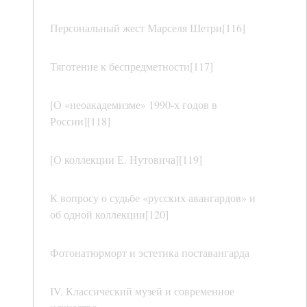
Персональный жест Марселя Шетри[116]
Тяготение к беспредметности[117]
[О «неоакадемизме» 1990-х годов в
России][118]
[О коллекции Е. Нутовича][119]
К вопросу о судьбе «русских авангардов» и
об одной коллекции[120]
Фотонатюрморт и эстетика поставангарда
IV. Классический музей и современное