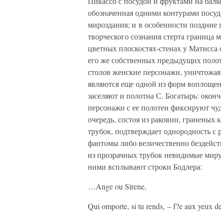
Пикассо с посудой и фруктами на балк
обозначенная одними контурами посуд
мироздания; и в особенности поздние
творческого сознания стерта граница
цветных плоскостях-стенах у Матисса
его же собственных предыдущих полот
столов женские персонажи, уничтожая
являются еще одной из форм воплоще
заселяют и полотна С. Богатырь: окон
персонажи с ее полотен фиксируют чуд
очередь, состоя из раковин, граненых 
трубок, подтверждает однородность с
фантомы либо величественно бездейст
из прозрачных трубок невидимые миру
ними всплывают строки Бодлера:
…Ange ou Sirene,
Qui omporte, si tu rends, – f?e aux yeux de