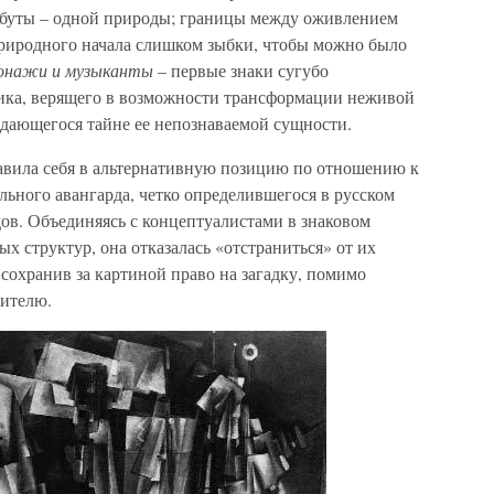
буты – одной природы; границы между оживлением
риродного начала слишком зыбки, чтобы можно было
онажи и музыканты
– первые знаки сугубо
ика, верящего в возможности трансформации неживой
тдающегося тайне ее непознаваемой сущности.
авила себя в альтернативную позицию по отношению к
ьного авангарда, четко определившегося в русском
ов. Объединяясь с концептуалистами в знаковом
 структур, она отказалась «отстраниться» от их
сохранив за картиной право на загадку, помимо
рителю.