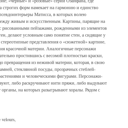
оне; «черные» и «розовые» серии Озанфана, где
а строгих форм намекает на гармонию и единство
 псевдоинтерьеры Матисса, в которых волею
 между живым и искусственным. Картины, парящие на
 с рисованными пейзажами, рожденными из элементов
ен, делают условным само понятие стен, а сидящие у
 стереотипные представления о «сюжетной» картине,
ния красочной материи. Аналогичные персонажи
чательно простившись с весомой плотностью краски,
о превращения из неживой материи, которая, в свою
камней, стеклянной посуды, прозрачных стеблей-
 растениями и человеческими фигурами. Персонажи-
вуют, либо раскручивают нити пряжи, либо выдувают
 органы, на которых разыгрывают хоралы. Рядом с
 velours,