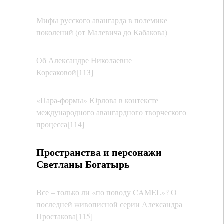
Мифы русского авангарда в полемике
поколений (от Малевича до Кабакова)
Об Александре Николаевне
Корсаковой[113]
«Пара-формы» Юрлова в контексте
международного авангардного творческого
процесса[114]
Пространства и персонажи
Светланы Богатырь
Все – только ли «по поводу CAMEL»? О
последней живописной серии Александра
Простакова[115]