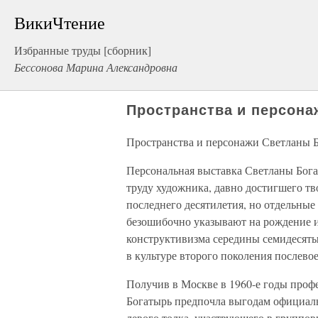
ВикиЧтение
Избранные труды [сборник]
Бессонова Марина Александровна
Пространства и персон
Пространства и персонажи Светланы 
Персональная выставка Светланы Бог
труду художника, давно достигшего тв
последнего десятилетия, но отдельные
безошибочно указывают на рождение и
конструктивизма середины семидесятых
в культуре второго поколения послево
Получив в Москве в 1960-е годы профе
Богатырь предпочла выгодам официаль
левого толка, участвующего в группо