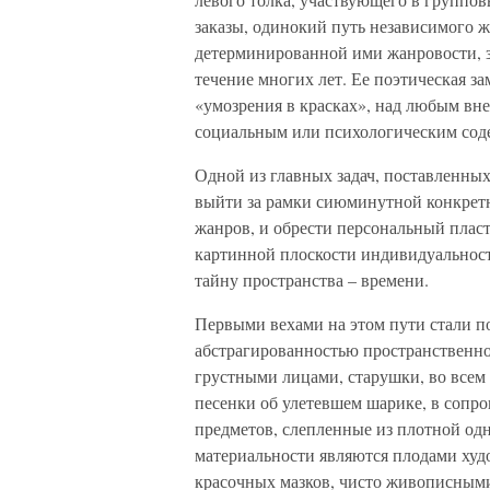
заказы, одинокий путь независимого 
детерминированной ими жанровости, з
течение многих лет. Ее поэтическая з
«умозрения в красках», над любым вне
социальным или психологическим сод
Одной из главных задач, поставленных
выйти за рамки сиюминутной конкрет
жанров, и обрести персональный плас
картинной плоскости индивидуальнос
тайну пространства – времени.
Первыми вехами на этом пути стали п
абстрагированностью пространственно
грустными лицами, старушки, во всем 
песенки об улетевшем шарике, в сопр
предметов, слепленные из плотной од
материальности являются плодами ху
красочных мазков, чисто живописным