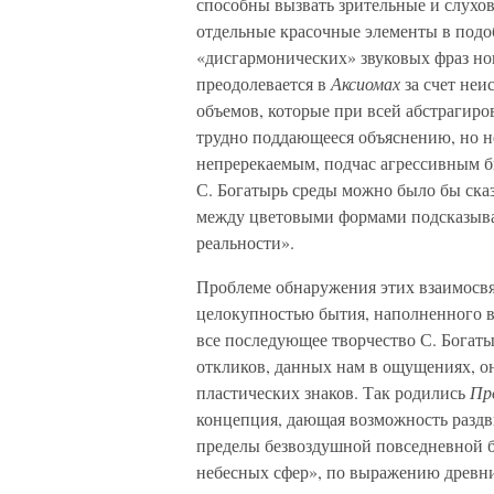
способны вызвать зрительные и слухо
отдельные красочные элементы в подо
«дисгармонических» звуковых фраз н
преодолевается в
Аксиомах
за счет не
объемов, которые при всей абстрагиро
трудно поддающееся объяснению, но н
непререкаемым, подчас агрессивным бы
С. Богатырь среды можно было бы ска
между цветовыми формами подсказыва
реальности».
Проблеме обнаружения этих взаимосв
целокупностью бытия, наполненного 
все последующее творчество С. Богаты
откликов, данных нам в ощущениях, о
пластических знаков. Так родились
Пр
концепция, дающая возможность раздв
пределы безвоздушной повседневной 
небесных сфер», по выражению древн