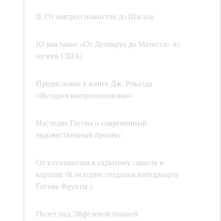
II. От импрессионистов до Шагала
[О выставке «От Делакруа до Матисса» из
музеев США]
Предисловие к книге Дж. Ревалда
«История импрессионизма»
Наследие Гогена и современный
художественный процесс
От клуазонизма к скрытому смыслу в
картине (К истории создания натюрморта
Гогена Фрукты )
Полет над Эйфелевой башней