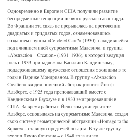
Одновременно в Европе и США получили развитие
беспредметные тенденции первого русского авангарда.
Во Франции эта связь не прерывалась на протяжении
двадцатых и тридцатых годов, ознаменовавшись
созданием группы «Cercle et Carr?» (1930), находившейся
под влиянием идей супрематизма Малевича, и группы
«Abstraction – Creation» (1931–1936), в которой ведущая
роль с 1933 принадлежала Василию Кандинскому,
поддерживавшему дружеские отношения с жившим в те
годы в Париже Мондрианом. В группу «Abstraction –
Creation» входил немецкий абстракционист Йозеф
Альбертс, с 1925 года преподававший вместе с
Кандинским в Баухаузе и в 1933 эмигрировавший в
США. За время работы в Йельском университете
Альберс, основываясь на супрематизме Малевича, создал
свою систему геометрической абстракции «Homage to the
Square» – ставшую предтечей оп-арта. В ту же группу
входил Лучио Фонтана – с 1948 года лидер