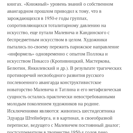
книгах. «Книжный» уровень знаний о собственном
авангардном прошлом приводил к тому, что в
зарождающихся в 1950-е годы группах,
сопротивляющихся тоталитарному давлению на
искусство, еще путали Малевича и Кандинского с
беспредметным искусством в целом. Художники
пытались по-своему пережить парижское направление
«информель» одновременно с опытом Поллока и
искусством Пикассо (Кропивницкий, Мастеркова,
Белютин, Янкилевский и др.). В результате трагических
противоречий несвободного развития русского
послевоенного авангарда конструктивистское
новаторство Малевича и Татлина и его метафизическая
сущность остались практически невостребованными
молодым поколением художников на родине.
Исключениями являются: живопись шестидесятника
Эдуарда Штейнберга, и в картинах, в своеобразной
переписке, ведущего с Малевичем постоянный диалог;
постсупрематизм в творчестве 1950-х годов рано