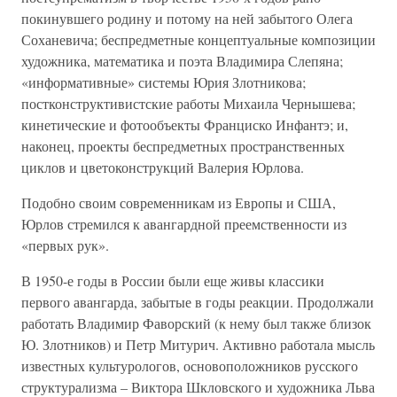
покинувшего родину и потому на ней забытого Олега
Соханевича; беспредметные концептуальные композиции
художника, математика и поэта Владимира Слепяна;
«информативные» системы Юрия Злотникова;
постконструктивистские работы Михаила Чернышева;
кинетические и фотообъекты Франциско Инфантэ; и,
наконец, проекты беспредметных пространственных
циклов и цветоконструкций Валерия Юрлова.
Подобно своим современникам из Европы и США,
Юрлов стремился к авангардной преемственности из
«первых рук».
В 1950-е годы в России были еще живы классики
первого авангарда, забытые в годы реакции. Продолжали
работать Владимир Фаворский (к нему был также близок
Ю. Злотников) и Петр Митурич. Активно работала мысль
известных культурологов, основоположников русского
структурализма – Виктора Шкловского и художника Льва