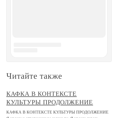
банкроте, в котором из-за
§2 Восприятие формы.
Многообразие форм
§2 Восприятие формы. Многообразие форм Все, что нас
окружает, поражает разнообразием форм:
величественные очертания гор, громады многоэтажных
зданий, обтекаемые формы самолетов и автомобилей,
изящные очертания цветов, бабочек, птиц, пластика
человеческого тела и
Стилизация формы
Стилизация формы Стилизация означает декоративное
обобщение и подчеркивание особенностей формы
предметов с помощью ряда условных приемов. Можно
упростить или усложнить форму, цвет, детали объекта, а