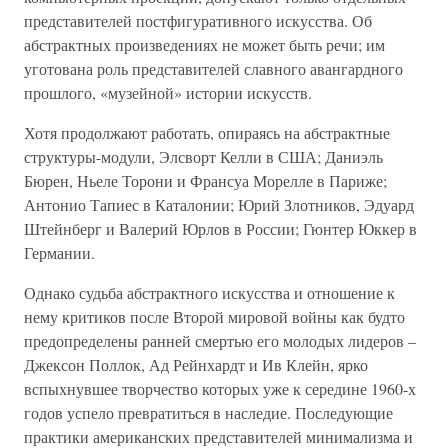
представителей постфигуративного искусства. Об
абстрактных произведениях не может быть речи; им
уготована роль представителей славного авангардного
прошлого, «музейной» истории искусств.
Хотя продолжают работать, опираясь на абстрактные
структуры-модули, Элсворт Келли в США; Даниэль
Бюрен, Ньеле Торони и Франсуа Морелле в Париже;
Антонио Тапиес в Каталонии; Юрий Злотников, Эдуард
Штейнберг и Валерий Юрлов в России; Гюнтер Юккер в
Германии.
Однако судьба абстрактного искусства и отношение к
нему критиков после Второй мировой войны как будто
предопределены ранней смертью его молодых лидеров –
Джексон Поллок, Ад Рейнхардт и Ив Клейн, ярко
вспыхнувшее творчество которых уже к середине 1960-х
годов успело превратиться в наследие. Последующие
практики американских представителей минимализма и