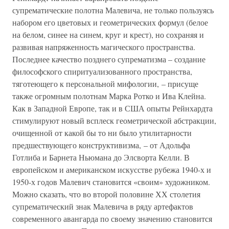
супрематические полотна Малевича, не только пользуясь
набором его цветовых и геометрических формул (белое
на белом, синее на синем, круг и крест), но сохраняя и
развивая напряженность магического пространства.
Последнее качество позднего супрематизма – создание
философского спиритуализованного пространства,
тяготеющего к персональной мифологии, – присуще
также огромным полотнам Марка Ротко и Ива Клейна.
Как в Западной Европе, так и в США опыты Рейнхардта
стимулируют новый всплеск геометрической абстракции,
очищенной от какой бы то ни было утилитарности
предшествующего конструктивизма, – от Адольфа
Готлиба и Барнета Ньюмана до Элсворта Келли. В
европейском и американском искусстве рубежа 1940-х и
1950-х годов Малевич становится «своим» художником.
Можно сказать, что во второй половине ХХ столетия
супрематический знак Малевича в ряду артефактов
современного авангарда по своему значению становится