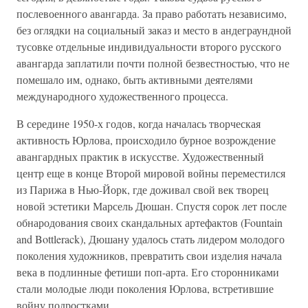
послевоенного авангарда. За право работать независимо,
без оглядки на социальный заказ и место в андеграундной
тусовке отдельные индивидуальности второго русского
авангарда заплатили почти полной безвестностью, что не
помешало им, однако, быть активными деятелями
международного художественного процесса.
В середине 1950-х годов, когда началась творческая
активность Юрлова, происходило бурное возрождение
авангардных практик в искусстве. Художественный
центр еще в конце Второй мировой войны переместился
из Парижа в Нью-Йорк, где доживал свой век творец
новой эстетики Марсель Дюшан. Спустя сорок лет после
обнародования своих скандальных артефактов (Fountain
and Bottlerack), Дюшану удалось стать лидером молодого
поколения художников, превратить свои изделия начала
века в подлинные фетиши поп-арта. Его сторонниками
стали молодые люди поколения Юрлова, встретившие
войну подростками.