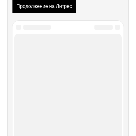
Продолжение на Литрес
Читайте также
КАФКА В КОНТЕКСТЕ
КУЛЬТУРЫ ПРОДОЛЖЕНИЕ
КАФКА В КОНТЕКСТЕ КУЛЬТУРЫ ПРОДОЛЖЕНИЕ
Я увожу к отверженным селеньям, Я увожу сквозь
вековечный стон, Я увожу к погибшим поколеньям.
Данте Кафка — это сверхчеловеческий протест против
нечеловечности, протест, восходящий к скепсису
Аристофана, Лукиана, Данте,