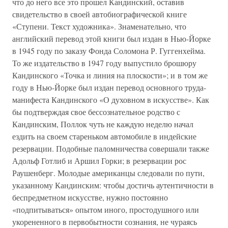
что до него все это прошел Кандинский, оставив
свидетельство в своей автобиографической книге
«Ступени. Текст художника». Знаменательно, что
английский перевод этой книги был издан в Нью-Йорке
в 1945 году по заказу Фонда Соломона Р. Гуггенхейма.
То же издательство в 1947 году выпустило брошюру
Кандинского «Точка и линия на плоскости»; и в том же
году в Нью-Йорке был издан перевод основного труда-
манифеста Кандинского «О духовном в искусстве». Как
бы подтверждая свое бессознательное родство с
Кандинским, Поллок чуть не каждую неделю начал
ездить на своем стареньком автомобиле в индейские
резервации. Подобные паломничества совершали также
Адольф Готлиб и Аршил Горки; в резервации рос
Раушенберг. Молодые американцы следовали по пути,
указанному Кандинским: чтобы достичь аутентичности в
беспредметном искусстве, нужно постоянно
«подпитываться» опытом иного, простодушного или
укорененного в первобытности сознания, не чураясь