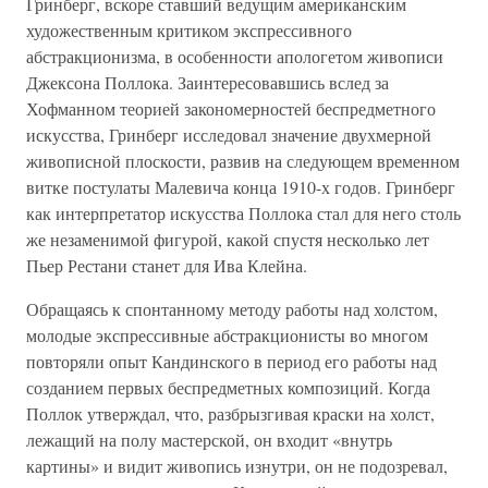
Гринберг, вскоре ставший ведущим американским
художественным критиком экспрессивного
абстракционизма, в особенности апологетом живописи
Джексона Поллока. Заинтересовавшись вслед за
Хофманном теорией закономерностей беспредметного
искусства, Гринберг исследовал значение двухмерной
живописной плоскости, развив на следующем временном
витке постулаты Малевича конца 1910-х годов. Гринберг
как интерпретатор искусства Поллока стал для него столь
же незаменимой фигурой, какой спустя несколько лет
Пьер Рестани станет для Ива Клейна.
Обращаясь к спонтанному методу работы над холстом,
молодые экспрессивные абстракционисты во многом
повторяли опыт Кандинского в период его работы над
созданием первых беспредметных композиций. Когда
Поллок утверждал, что, разбрызгивая краски на холст,
лежащий на полу мастерской, он входит «внутрь
картины» и видит живопись изнутри, он не подозревал,