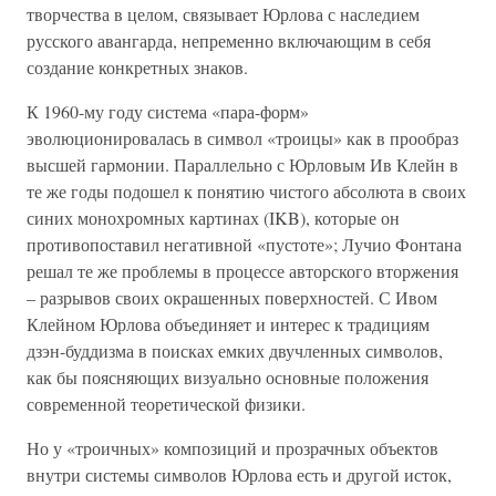
творчества в целом, связывает Юрлова с наследием
русского авангарда, непременно включающим в себя
создание конкретных знаков.
К 1960-му году система «пара-форм»
эволюционировалась в символ «троицы» как в прообраз
высшей гармонии. Параллельно с Юрловым Ив Клейн в
те же годы подошел к понятию чистого абсолюта в своих
синих монохромных картинах (IKB), которые он
противопоставил негативной «пустоте»; Лучио Фонтана
решал те же проблемы в процессе авторского вторжения
– разрывов своих окрашенных поверхностей. С Ивом
Клейном Юрлова объединяет и интерес к традициям
дзэн-буддизма в поисках емких двучленных символов,
как бы поясняющих визуально основные положения
современной теоретической физики.
Но у «троичных» композиций и прозрачных объектов
внутри системы символов Юрлова есть и другой исток,