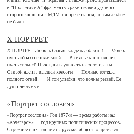
в “Программе А” фрагменты сравнительно удачного
второго концерта в МДМ, ни презентация, ни сам альбом
не были
X ПОРТРЕТ
X ПОРТРЕТ Любовь благая, кладезь доброты! Молю:
пусть образ госпожи моей В сиянье кисть оденет,
пусть сильней Проступит сущность на холсте, а ты
Открой адепту высшей красоты Помимо взгляда,
полного огней, И той улыбки, что волны резвей, Ее
души небесные
«Портрет сословия»
«Портрет сословия» Год 1877-й — время работы над
«Кочегаром» — год крупных политических процессов.
Огромное впечатление на русское общество произвел