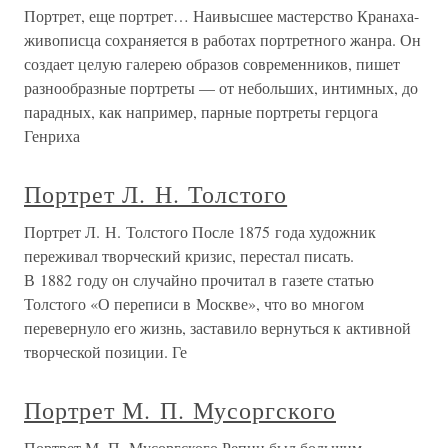
Портрет, еще портрет… Наивысшее мастерство Кранаха-
живописца сохраняется в работах портретного жанра. Он
создает целую галерею образов современников, пишет
разнообразные портреты — от небольших, интимных, до
парадных, как например, парные портреты герцога
Генриха
Портрет Л. Н. Толстого
Портрет Л. Н. Толстого После 1875 года художник
переживал творческий кризис, перестал писать.
В 1882 году он случайно прочитал в газете статью
Толстого «О переписи в Москве», что во многом
перевернуло его жизнь, заставило вернуться к активной
творческой позиции. Ге
Портрет М. П. Мусоргского
Портрет М. П. Мусоргского Репин был большим