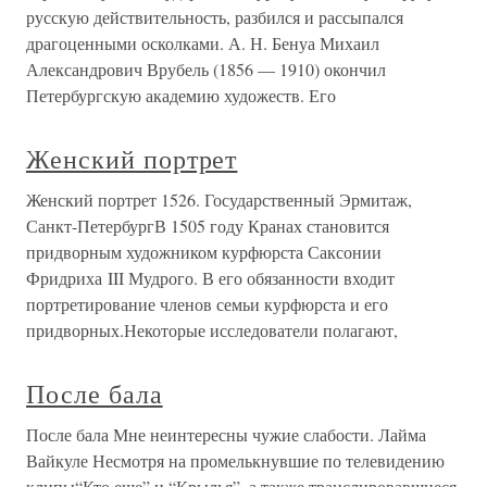
русскую действительность, разбился и рассыпался
драгоценными осколками. А. Н. Бенуа Михаил
Александрович Врубель (1856 — 1910) окончил
Петербургскую академию художеств. Его
Женский портрет
Женский портрет 1526. Государственный Эрмитаж,
Санкт-ПетербургВ 1505 году Кранах становится
придворным художником курфюрста Саксонии
Фридриха III Мудрого. В его обязанности входит
портретирование членов семьи курфюрста и его
придворных.Некоторые исследователи полагают,
После бала
После бала Мне неинтересны чужие слабости. Лайма
Вайкуле Несмотря на промелькнувшие по телевидению
клипы“Кто еще” и “Крылья”, а также транслировавшиеся